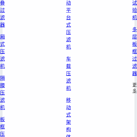
叠
动
试
过
平
验
滤
台
机
器
式
多
压
厢
层
滤
式
板
机
压
框
滤
车
过
机
载
滤
压
器
隔
滤
更
膜
机
多
压
滤
移
机
动
式
板
架
框
构
压
体