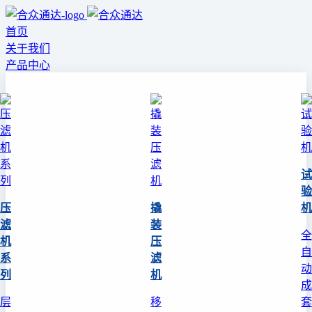
首页
关于我们
产品中心
试
验
压
撬
机
滤
装
全
机
压
自
系
滤
动
列
机
成
层
移
套